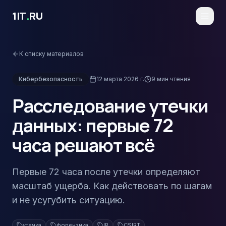
Перейти к основному содержимому
1IT
.
RU
К списку материалов
Кибербезопасность
12 марта 2026 г.
9
мин чтения
Расследование утечки
данных: первые 72
часа решают всё
Первые 72 часа после утечки определяют
масштаб ущерба. Как действовать по шагам
и не усугубить ситуацию.
утечка
форензика
IR
CSIRT