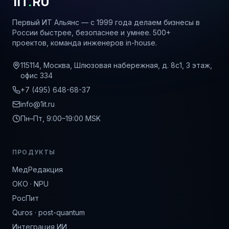
1IT
.
RU
Первый ИТ Альянс — с 1999 года делаем бизнесы в
России быстрее, безопаснее и умнее. 500+
проектов, команда инженеров in-house.
115114, Москва, Шлюзовая набережная, д. 8с1, 3 этаж,
офис 334
+7 (495) 648-68-37
info@1it.ru
Пн–Пт, 9:00–19:00 MSK
ПРОДУКТЫ
МедРедакция
ОКО · NPU
РосПит
Quros · post-quantum
Интеграция ИИ