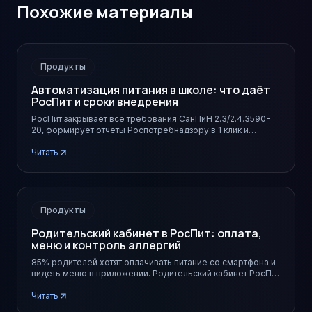
Похожие материалы
Продукты
Автоматизация питания в школе: что даёт
РосПит и сроки внедрения
РосПит закрывает все требования СанПиН 2.3/2.4.3590-
20, формирует отчёты Роспотребнадзору в 1 клик и
запускается в школе за 21 день.
Читать
Продукты
Родительский кабинет в РосПит: оплата,
меню и контроль аллергий
85% родителей хотят оплачивать питание со смартфона и
видеть меню в приложении. Родительский кабинет РосПит
закрывает обе задачи и снимает нагрузку с бухгалтерии
школы.
Читать