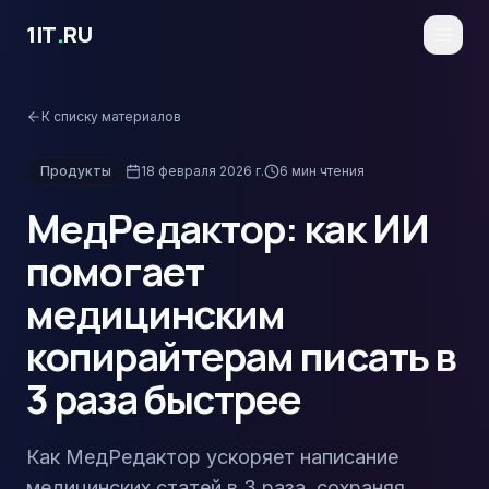
Перейти к основному содержимому
1IT
.
RU
К списку материалов
Продукты
18 февраля 2026 г.
6
мин чтения
МедРедактор: как ИИ
помогает
медицинским
копирайтерам писать в
3 раза быстрее
Как МедРедактор ускоряет написание
медицинских статей в 3 раза, сохраняя