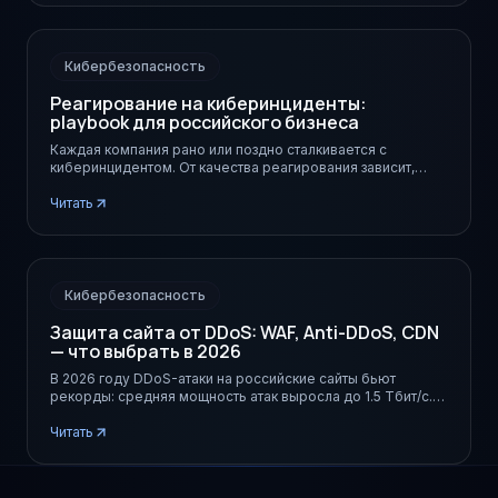
Кибербезопасность
Реагирование на киберинциденты:
playbook для российского бизнеса
Каждая компания рано или поздно сталкивается с
киберинцидентом. От качества реагирования зависит,
потеряете ли вы 1 млн или 100 млн рублей. Разбираем
структуру playbook по NIST с учётом российской
Читать
специфики.
Кибербезопасность
Защита сайта от DDoS: WAF, Anti-DDoS, CDN
— что выбрать в 2026
В 2026 году DDoS-атаки на российские сайты бьют
рекорды: средняя мощность атак выросла до 1.5 Тбит/с.
Разбираем, как выстроить эшелонированную защиту из
WAF, Anti-DDoS и CDN.
Читать