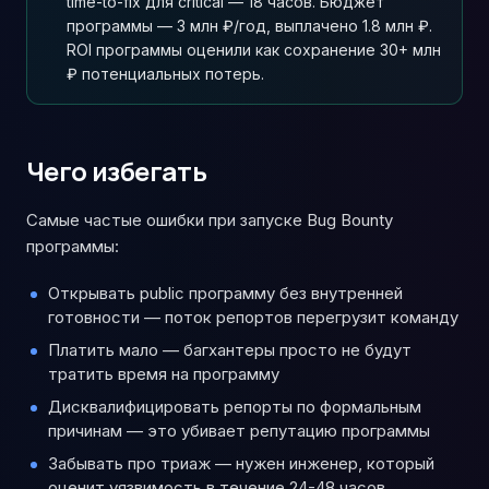
time-to-fix для critical — 18 часов. Бюджет
программы — 3 млн ₽/год, выплачено 1.8 млн ₽.
ROI программы оценили как сохранение 30+ млн
₽ потенциальных потерь.
Чего избегать
Самые частые ошибки при запуске Bug Bounty
программы:
Открывать public программу без внутренней
готовности — поток репортов перегрузит команду
Платить мало — багхантеры просто не будут
тратить время на программу
Дисквалифицировать репорты по формальным
причинам — это убивает репутацию программы
Забывать про триаж — нужен инженер, который
оценит уязвимость в течение 24-48 часов