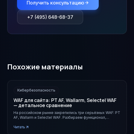
Получить консультацию
+7 (495) 648-68-37
Похожие материалы
Кибербезопасность
WAF для сайта: PT AF, Wallarm, Selectel WAF
— детальное сравнение
На российском рынке закрепились три серьёзных WAF: PT
AF, Wallarm и Selectel WAF. Разбираем функционал,
ценообразование, сертификацию и сценарии применения
для разного бизнеса.
Читать